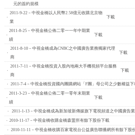
元的簽約規模
2011-9-22－中視金橋以人民幣2.58億元收購北京物
‧
下載
業
2011-8-25－中視金橋公佈二零一一年中期業
‧
下載
績
2011-8-10－中視金橋成為CNBC之中國廣告業務獨家代理
‧
下載
商
2011-7-11－中視金橋投資入股內地兩大手機視頻平台服務
‧
下載
商
‧
2011-7-4－中視金橋投資國內團購網站「F團」母公司之少數權益
下
2011-3-23－中視金橋公佈二零一零年末期業
‧
下載
績
‧
2011-1-13－中視金橋成為新加坡新傳媒旗下電視頻道之中國廣告
‧
2010-11-17－中視金橋收購金橋森盟所有餘下股份
下載
‧
2010-11-11－中視金橋收購百家電視台公益廣告聯播網所有餘下股