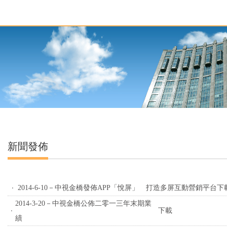
新聞發佈
‧
2014-6-10－中視金橋發佈APP「悅屏」 打造多屏互動營銷平台
下
2014-3-20－中視金橋公佈二零一三年末期業
‧
下載
績